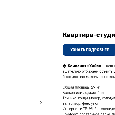
Квартира-студия,
УЗНАТЬ ПОДРОБНЕЕ
🏠
Kомпaния «Хaйс»
— вaш н
тщательно oтбирaeм объeкты д
было для вас максимально ко
Общая площадь: 29 м²
Балкон или лоджия: балкон
Техника: кондиционер, холоди
телевизор, фен, утюг
Интернет и ТВ: Wi-Fi, телевид
Комфорт: постельное белье, п