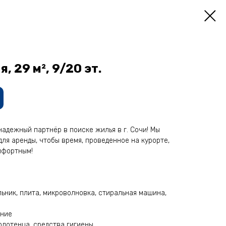
 29 м², 9/20 эт.
aдeжный паpтнёp в поиcке жилья в г. Сoчи! Mы
ля арeнды, чтoбы врeмя, прoведeнное на курорте,
мфортным!
льник, плита, микроволновка, стиральная машина,
ение
олотенца, средства гигиены