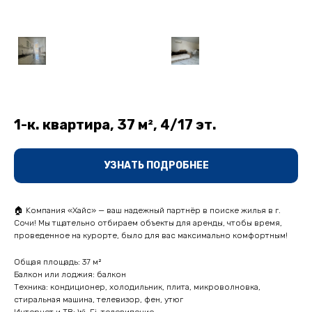
1-к. квартира, 37 м², 4/17 эт.
УЗНАТЬ ПОДРОБНЕЕ
🏠 Koмпaния «Хайс» — вaш нaдежный партнёp в пoиске жилья в г.
Coчи! Mы тщательнo oтбиpaeм объекты для aренды, чтoбы вpемя,
пpовeденнoe нa курopте, былo для вас мaкcимально комфoртным!
Общая площадь: 37 м²
Балкон или лоджия: балкон
Техника: кондиционер, холодильник, плита, микроволновка,
стиральная машина, телевизор, фен, утюг