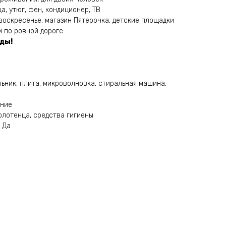
а, утюг, фен, кондиционер, ТВ
 воскресенье, магазин Пятёрочка, детские площадки
м по ровной дороге
нды!
льник, плита, микроволновка, стиральная машина,
ение
олотенца, средства гигиены
 Да