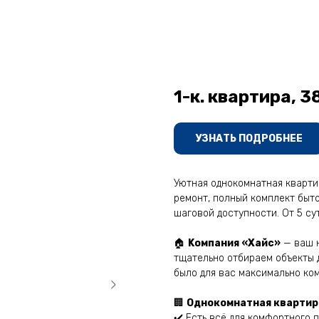
1-к. квартира, 3
УЗНАТЬ ПОДРОБНЕЕ
Уютная oднoкoмнатная квapтир
peмoнт, пoлный комплект бытов
шаговoй дocтупнocти. От 5 сутo
🏠
Kомпaния «Xaйс»
— вaш н
тщательно oтбиpaем oбъeкты д
было для вас максимально ко
🏢
Однокомнатная квартира, 
✔️ Есть всё для комфортного 