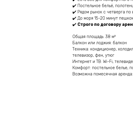
✔️ Постельное бельё, полотенц
✔️ Рядом рынок с четверга по
✔️ До моря 15-20 минут пешко
✔️
Строго по договору аре
Общая площадь: 38 м²
Балкон или лоджия: балкон
Техника: кондиционер, холоди
телевизор, фен, утюг
Интернет и ТВ: Wi-Fi, телевид
Комфорт: постельное белье, п
Возможна помесячная аренда: