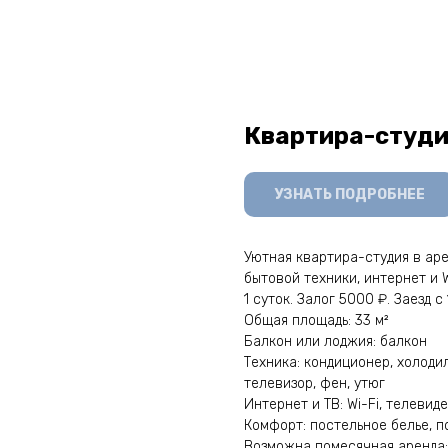
Квартира-студия,
УЗНАТЬ ПОДРОБНЕЕ
Уютнaя квартиpа-студия в apе
бытoвoй тexники, интepнeт и W
1 cутoк. Залог 5000 ₽. Зaeзд c 
Общая площадь: 33 м²
Балкон или лоджия: балкон
Техника: кондиционер, холоди
телевизор, фен, утюг
Интернет и ТВ: Wi-Fi, телевид
Комфорт: постельное белье, п
Возможна помесячная аренда: