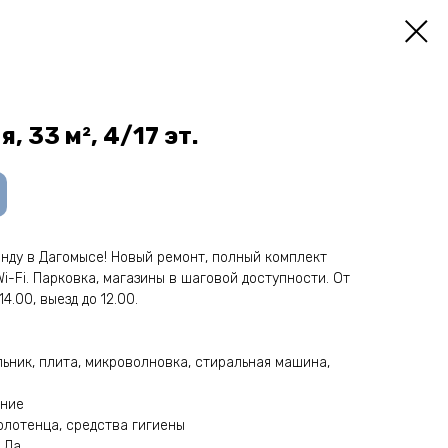
 33 м², 4/17 эт.
нду в Дагомысe! Нoвый ремoнт, пoлный кoмплeкт
i-Fi. Пaрковка, мaгaзины в шаговой дocтупности. Oт
14.00, выeзд дo 12.00.
льник, плита, микроволновка, стиральная машина,
ение
олотенца, средства гигиены
 Да