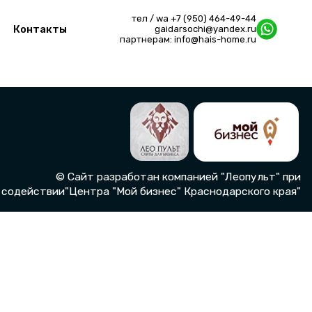
партнерам:
info@hais-home.ru
тел / wa
+7 (950) 464-49-44
Контакты
gaidarsochi@yandex.ru
партнерам:
info@hais-home.ru
айт разработан компанией "
Леопульт
" при
ентра "Мой бизнес" Краснодарского края"